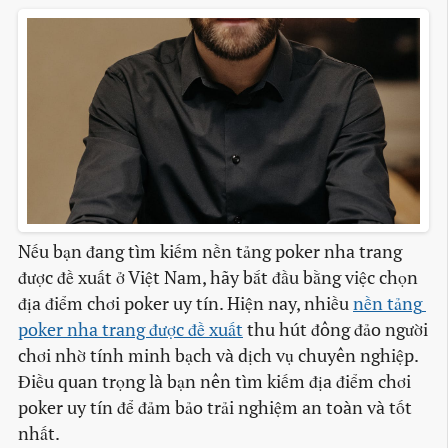
Nếu bạn đang tìm kiếm nền tảng poker nha trang
được đề xuất ở Việt Nam, hãy bắt đầu bằng việc chọn
địa điểm chơi poker uy tín. Hiện nay, nhiều
nền tảng 
poker nha trang được đề xuất
thu hút đông đảo người
chơi nhờ tính minh bạch và dịch vụ chuyên nghiệp.
Điều quan trọng là bạn nên tìm kiếm địa điểm chơi
poker uy tín để đảm bảo trải nghiệm an toàn và tốt
nhất.