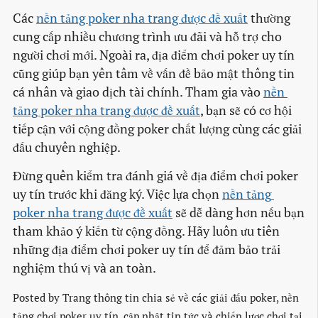
Các
nền tảng poker nha trang được đề xuất
thường
cung cấp nhiều chương trình ưu đãi và hỗ trợ cho
người chơi mới. Ngoài ra, địa điểm chơi poker uy tín
cũng giúp bạn yên tâm về vấn đề bảo mật thông tin
cá nhân và giao dịch tài chính. Tham gia vào
nền 
tảng poker nha trang được đề xuất
, bạn sẽ có cơ hội
tiếp cận với cộng đồng poker chất lượng cùng các giải
đấu chuyên nghiệp.
Đừng quên kiểm tra đánh giá về địa điểm chơi poker
uy tín trước khi đăng ký. Việc lựa chọn
nền tảng 
poker nha trang được đề xuất
sẽ dễ dàng hơn nếu bạn
tham khảo ý kiến từ cộng đồng. Hãy luôn ưu tiên
những địa điểm chơi poker uy tín để đảm bảo trải
nghiệm thú vị và an toàn.
Posted by
Trang thông tin chia sẻ về các giải đấu poker, nền
tảng chơi poker uy tín, cập nhật tin tức và chiến lược chơi tại