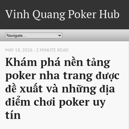
Vinh Quang Poker Hub
MAY 18, 2026 - 2 MINUTE READ
Khám phá nền tảng
poker nha trang được
đề xuất và những địa
điểm chơi poker uy
tín