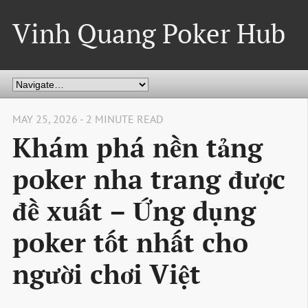
Vinh Quang Poker Hub
MAY 25, 2026 - 2 MINUTE READ
Khám phá nền tảng
poker nha trang được
đề xuất – Ứng dụng
poker tốt nhất cho
người chơi Việt