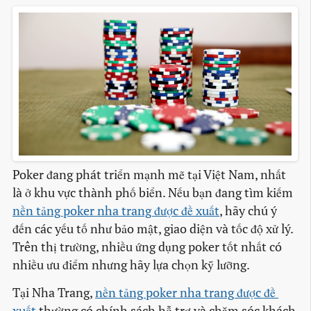
Poker đang phát triển mạnh mẽ tại Việt Nam, nhất
là ở khu vực thành phố biển. Nếu bạn đang tìm kiếm
nền tảng poker nha trang được đề xuất
, hãy chú ý
đến các yếu tố như bảo mật, giao diện và tốc độ xử lý.
Trên thị trường, nhiều ứng dụng poker tốt nhất có
nhiều ưu điểm nhưng hãy lựa chọn kỹ lưỡng.
Tại Nha Trang,
nền tảng poker nha trang được đề 
xuất
thường có chính sách hỗ trợ và chăm sóc khách