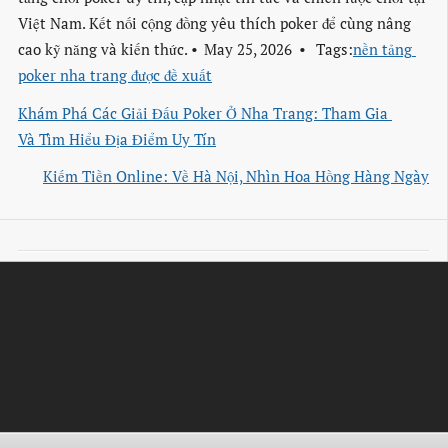
Việt Nam. Kết nối cộng đồng yêu thích poker để cùng nâng
cao kỹ năng và kiến thức.
May 25, 2026
Tags:
nền tảng 
poker nha trang được đề xuất
Khám Phá Các Giải Đấu Poker Ở Nha Trang: Tham Gia 
Và Tìm Hiểu Địa Điểm Uy Tín
Kiếm Tiền Online: Về Hà Nội, Nhìn Hoa Hồng Hàng Ngày