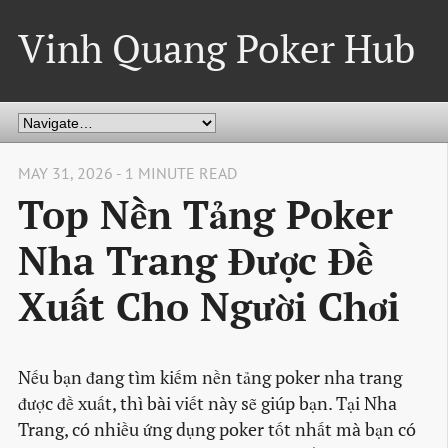
Vinh Quang Poker Hub
MAY 31, 2026 - 1 MINUTE READ
Top Nền Tảng Poker
Nha Trang Được Đề
Xuất Cho Người Chơi
Nếu bạn đang tìm kiếm nền tảng poker nha trang
được đề xuất, thì bài viết này sẽ giúp bạn. Tại Nha
Trang, có nhiều ứng dụng poker tốt nhất mà bạn có