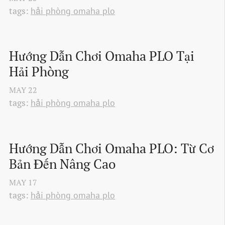
tags:
hải phòng omaha plo
Hướng Dẫn Chơi Omaha PLO Tại 
Hải Phòng
MAY
22
tags:
hải phòng omaha plo
Hướng Dẫn Chơi Omaha PLO: Từ Cơ 
Bản Đến Nâng Cao
MAY
17
tags:
hải phòng omaha plo