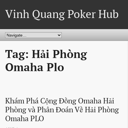
Vinh Quang Poker Hub
Tag: Hải Phòng
Omaha Plo
Khám Phá Cộng Đồng Omaha Hải 
Phòng và Phân Đoán Về Hải Phòng 
Omaha PLO