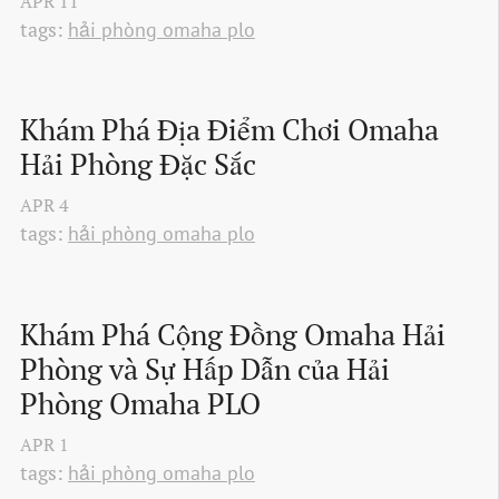
APR
11
tags:
hải phòng omaha plo
Khám Phá Địa Điểm Chơi Omaha 
Hải Phòng Đặc Sắc
APR
4
tags:
hải phòng omaha plo
Khám Phá Cộng Đồng Omaha Hải 
Phòng và Sự Hấp Dẫn của Hải 
Phòng Omaha PLO
APR
1
tags:
hải phòng omaha plo