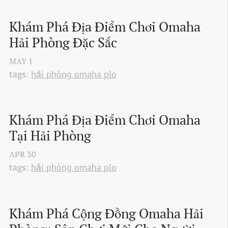
Khám Phá Địa Điểm Chơi Omaha 
Hải Phòng Đặc Sắc
MAY
1
tags:
hải phòng omaha plo
Khám Phá Địa Điểm Chơi Omaha 
Tại Hải Phòng
APR
30
tags:
hải phòng omaha plo
Khám Phá Cộng Đồng Omaha Hải 