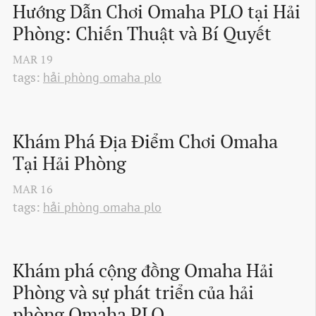
Hướng Dẫn Chơi Omaha PLO tại Hải 
Phòng: Chiến Thuật và Bí Quyết
MAR
19
tags:
hải phòng omaha plo
Khám Phá Địa Điểm Chơi Omaha 
Tại Hải Phòng
MAR
16
tags:
hải phòng omaha plo
Khám phá cộng đồng Omaha Hải 
Phòng và sự phát triển của hải 
phòng Omaha PLO