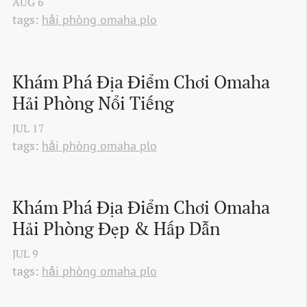
AUG
6
tags:
hải phòng omaha plo
Khám Phá Địa Điểm Chơi Omaha 
Hải Phòng Nổi Tiếng
JUL
17
tags:
hải phòng omaha plo
Khám Phá Địa Điểm Chơi Omaha 
Hải Phòng Đẹp & Hấp Dẫn
JUL
9
tags:
hải phòng omaha plo