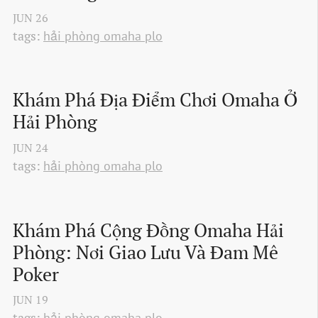
JUN
26
tags:
hải phòng omaha plo
Khám Phá Địa Điểm Chơi Omaha Ở 
Hải Phòng
JUN
24
tags:
hải phòng omaha plo
Khám Phá Cộng Đồng Omaha Hải 
Phòng: Nơi Giao Lưu Và Đam Mê 
Poker
JUN
19
tags:
hải phòng omaha plo