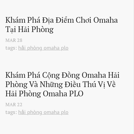
Khám Phá Địa Điểm Chơi Omaha 
Tại Hải Phòng
MAR
28
tags:
hải phòng omaha plo
Khám Phá Cộng Đồng Omaha Hải 
Phòng Và Những Điều Thú Vị Về 
Hải Phòng Omaha PLO
MAR
22
tags:
hải phòng omaha plo